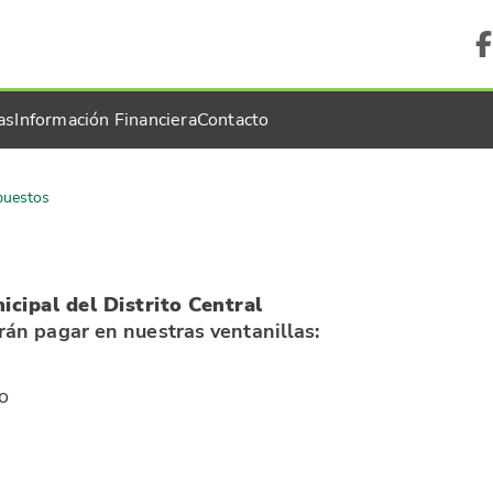
as
Información Financiera
Contacto
puestos
icipal del Distrito Central
án pagar en nuestras ventanillas:
io