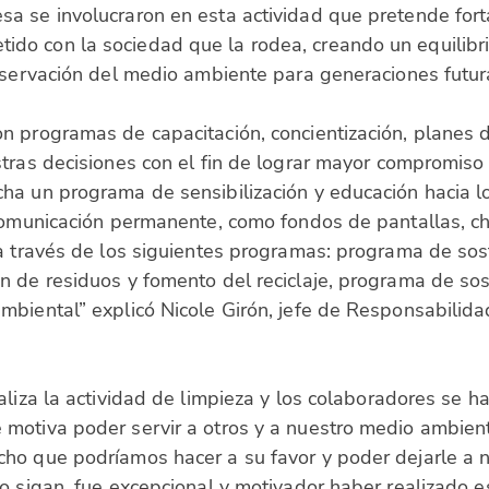
a se involucraron en esta actividad que pretende forta
o con la sociedad que la rodea, creando un equilibrio
reservación del medio ambiente para generaciones futu
n programas de capacitación, concientización, planes 
stras decisiones con el fin de lograr mayor compromiso
ha un programa de sensibilización y educación hacia lo
comunicación permanente, como fondos de pantallas, char
a través de los siguientes programas: programa de sos
n de residuos y fomento del reciclaje, programa de so
mbiental” explicó Nicole Girón, jefe de Responsabilid
aliza la actividad de limpieza y los colaboradores se 
motiva poder servir a otros y a nuestro medio ambien
ho que podríamos hacer a su favor y poder dejarle a 
o sigan, fue excepcional y motivador haber realizado e