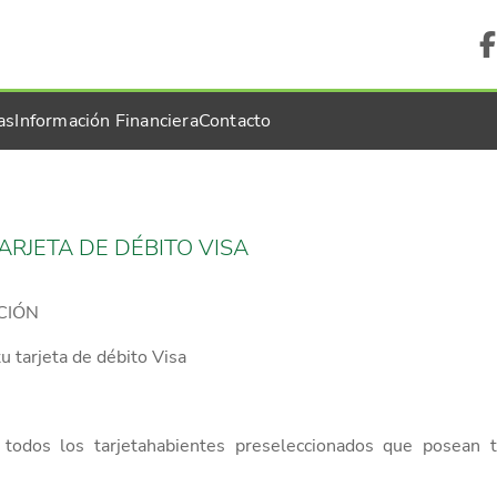
as
Información Financiera
Contacto
ARJETA DE DÉBITO VISA
CIÓN
tu
tarjeta de débito Visa
t
odos
los
tarjetahabientes
preseleccionados
que posean t