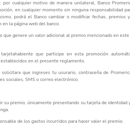
 por cualquier motivo de manera unilateral,
Banco Promeri
moción, en cualquier momento sin
ninguna responsabilidad pa
ismo,
podrá
el Banco
cambiar o modificar fechas, premios y
o en la página web del banco.
do que genere un valor adicional al
premio
mencionado en este
arjetahabiente que participe en esta
promoción automát
s establecidos en el presente reglamento.
solicitara que ingreses tu usurario, contraseña de Promeri
s sociales, SMS o correo electrónico.
r su premio, únicamente presentando su tarjeta de identidad 
onga.
onsable de los gastos incurridos para hacer valer el premio.