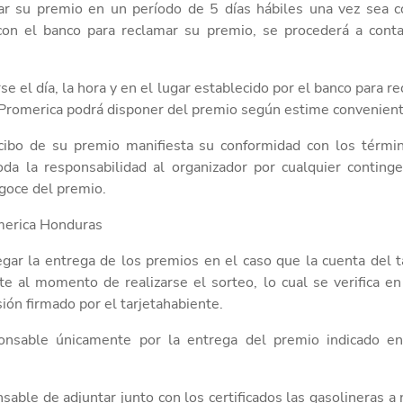
ar su premio en un período de
5 días
hábiles una vez sea c
con el banco para reclamar su premio, se procederá a
conta
se el día, la hora y en el lugar establecido por el banco para r
Promerica podrá disponer del premio según estime convenient
ecibo de su premio manifiesta su conformidad con los térmi
oda
la responsabilidad al organizador por cualquier conting
 goce del premio.
merica Honduras
gar la entrega de los premios
en el
caso
que
la cuenta del t
e al momento de realizarse el sorteo, lo cual se verifica en
ión firmado por el tarjetahabiente
.
onsable únicamente por la entrega del premio indicado en
nsable
de adjuntar junto con los certificados las gasolineras a