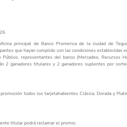
26.
oficina principal de Banco Promerica de la ciudad de Teguc
cipantes que hayan cumplido con las condiciones
establecidas e
o Público,
representantes del
banco
(Mercadeo,
Recursos H
án
2
ganador
es
titulares
y
2
ganador
es
suplente
s
por sorte
 promoción todos los tarjetahabientes
Clásica, Dorada y Plat
iente titular podrá
reclamar
el premio
.