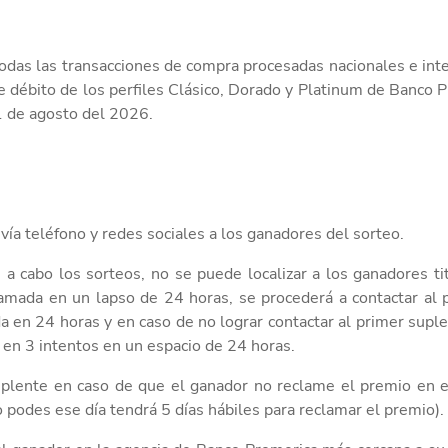
odas las transacciones de compra procesadas nacionales e inter
e
débito
de los perfiles
Clásico, Dorado y Platinum
de Banco P
31 de agosto del 2026
.
vía teléfono y redes sociales a
los
ganador
es
de
l
sorteo
.
 a cabo
los
sorteo
s, no se puede
localizar a
los
ganador
es
ti
lamada en un lapso de
24 horas,
se
procederá a contactar al
a en 24 horas
y
en caso de no lograr contactar al primer suple
e en
3
intentos en un espacio de 24 horas.
uplente
en caso de que
el ganador no reclame el premio en e
no podes ese día
tendrá 5
días hábiles
para reclamar el premio)
.