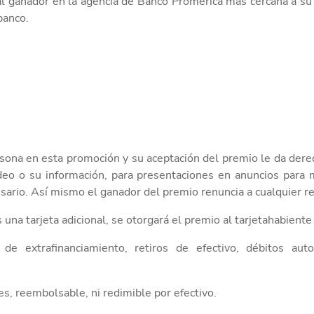
l ganador en la agencia
de Banco Promerica
más cercana
a su 
banco.
rsona en esta promoción y su aceptación del
premio
le da dere
deo o su información, para presentaciones
en anuncios
para
sario.
Así mismo el ganador del premio renuncia a cualquier r
 una tarjeta adicional, se
otorgará
el premio al tarjetahabiente 
s de
extrafinanciamiento, retiros de efectivo, débitos auto
es, reembolsable, ni redimible por efectivo.