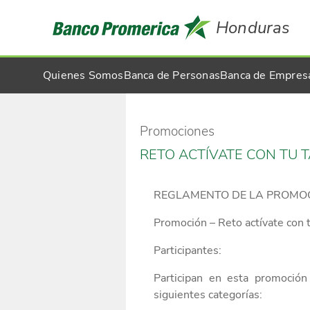
Honduras
Quienes Somos
Banca de Personas
Banca de Empres
Promociones
RETO ACTÍVATE CON TU T
REGLAMENTO DE LA PROMO
Promoción –
Reto actívate con 
Participantes:
Participan
en esta promoción
siguientes
categorías: