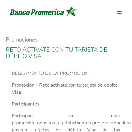
Promociones
RETO ACTÍVATE CON TU TARJETA DE
DÉBITO VISA
REGLAMENTO DE LA PROMOCIÓN
Promoción –
Reto actívate con tu
tarjeta de débito
Visa
Participantes:
Participan
en esta
promoción
t
odos
los
tarjetahabientes
preseleccionados
posean tarjetas
de débito Visa
de las