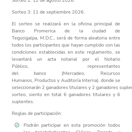
Sorteo 2: 12 de agosto 2026.
Sorteo 3: 11 de septiembre 2026.
El sorteo
se realizará en la oficina principal de
Banco Promerica de la ciudad de
Tegucigalpa,
M.D.C., será de forma aleatoria
entre
todos los participantes que hayan cumplido con las
condiciones
establecidas en este reglamento, se
levantará un acta notarial por el Notario
Público,
representantes
del
banco
(Mercadeo,
Recursos
Humanos,
Productos
y Auditoría Interna), donde se
seleccionarán
2
ganador
es
titulares
y
2
ganador
es
suple
sorteo, siento en total 6 ganadores titulares y 6
suplentes
.
Reglas de participación:
Podrán participar en esta promoción todos